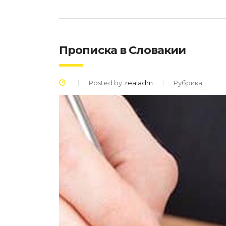
Прописка в Словакии
Posted by:
realadm
Рубрика: