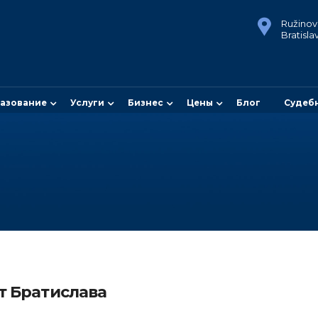
Ružinovs
Bratisla
азование
Услуги
Бизнес
Цены
Блог
Судеб
т Братислава