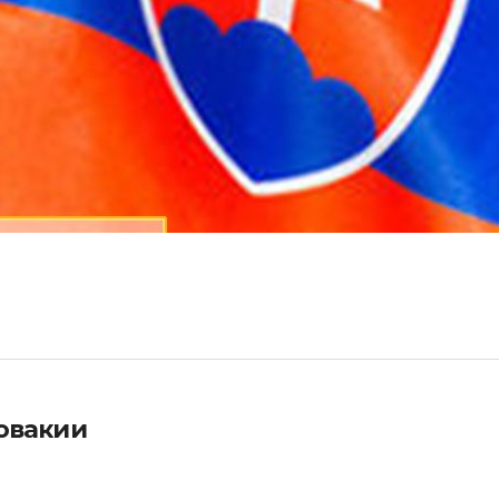
овакии