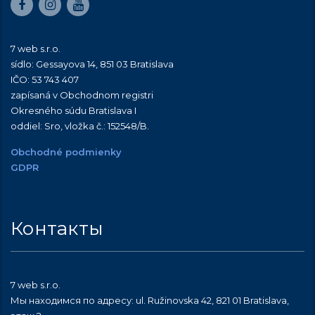
7 web s.r.o.
sídlo: Gessayova 14, 851 03 Bratislava
IČO: 53 743 407
zapísaná v Obchodnom registri
Okresného súdu Bratislava I
oddiel: Sro, vložka č.:
152548/B
.
Obchodné podmienky
GDPR
Контакты
7 web s.r.o.
Мы находимся по адресу: ul. Ružinovska 42, 821 01 Bratislava,