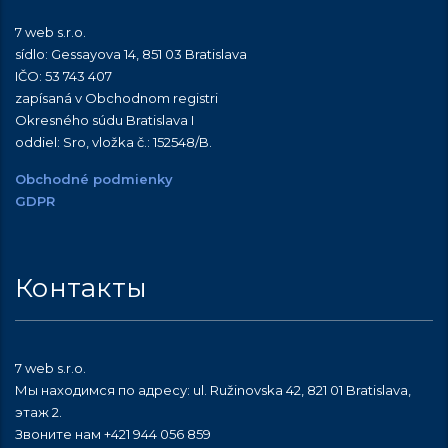
7 web s.r.o.
sídlo: Gessayova 14, 851 03 Bratislava
IČO: 53 743 407
zapísaná v Obchodnom registri
Okresného súdu Bratislava I
oddiel: Sro, vložka č.:
152548/B
.
Obchodné podmienky
GDPR
Контакты
7 web s.r.o.
Мы находимся по адресу: ul. Ružinovska 42, 821 01 Bratislava,
этаж 2.
Звоните нам +421 944 056 859