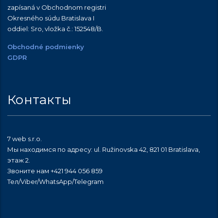
zapísaná v Obchodnom registri
Okresného súdu Bratislava I
oddiel: Sro, vložka č.:
152548/B
.
Obchodné podmienky
GDPR
Контакты
7 web s.r.o.
Мы находимся по адресу: ul. Ružinovska 42, 821 01 Bratislava,
этаж 2.
Звоните нам +421 944 056 859
Тел/Viber/WhatsApp/Telegram