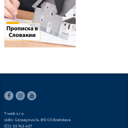
7 web s.r.o.
sídlo: Gessayova 14, 851 03 Bratislava
IČO: 53 743 407