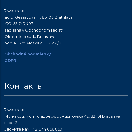
7 web s.r.o.
sídlo: Gessayova 14, 851 03 Bratislava
IČO: 53 743 407
zapísaná v Obchodnom registri
Okresného súdu Bratislava I
oddiel: Sro, vložka č.:
152548/B
.
Obchodné podmienky
GDPR
Контакты
7 web s.r.o.
Мы находимся по адресу: ul. Ružinovska 42, 821 01 Bratislava,
этаж 2.
Звоните нам +421 944 056 859