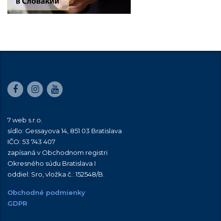
7 web s.r.o.
sídlo: Gessayova 14, 851 03 Bratislava
IČO: 53 743 407
zapísaná v Obchodnom registri
Okresného súdu Bratislava I
oddiel: Sro, vložka č.:
152548/B
.
Obchodné podmienky
GDPR