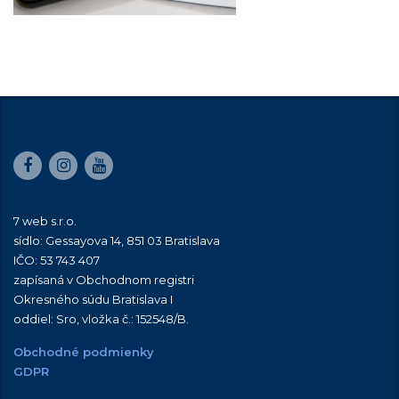
7 web s.r.o.
sídlo: Gessayova 14, 851 03 Bratislava
IČO: 53 743 407
zapísaná v Obchodnom registri
Okresného súdu Bratislava I
oddiel: Sro, vložka č.:
152548/B
.
Obchodné podmienky
GDPR