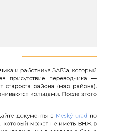
дчика и работника ЗАГСа, который
цев присутствие переводчика —
т староста района (мэр района).
ениваются кольцами. После этого
одайте документы в
Meský urad
по
м, который может не иметь ВНЖ в