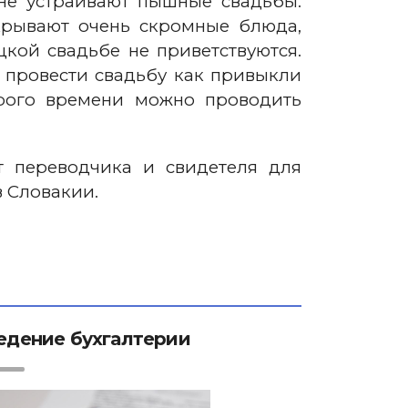
не устраивают пышные свадьбы.
крывают очень скромные блюда,
цкой свадьбе не приветствуются.
е провести свадьбу как привыкли
орого времени можно проводить
т переводчика и свидетеля для
 Словакии.
едение бухгалтерии