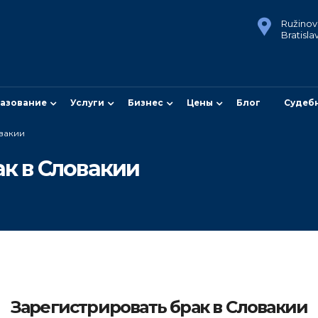
Ružinovs
Bratisla
азование
Услуги
Бизнес
Цены
Блог
Судеб
вакии
к в Словакии
Зарегистрировать брак в Словакии