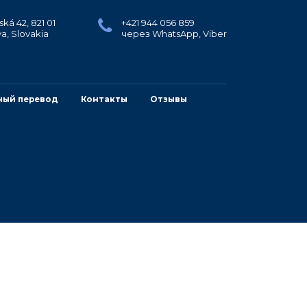
ká 42, 821 01
+421 944 056 859
va, Slovakia
через WhatsApp, Viber
ный перевод
Контакты
Отзывы