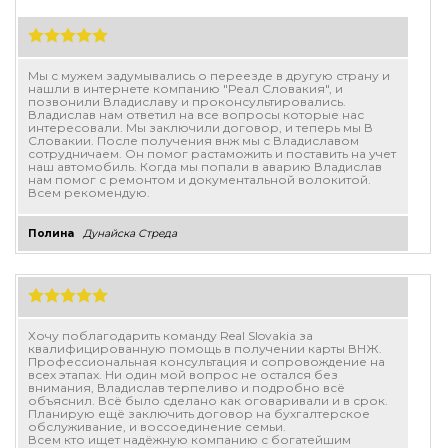
Мы с мужем задумывались о переезде в другую страну и
нашли в интернете компанию "Реал Словакия", и
позвонили Владиславу и проконсультировались.
Владислав нам ответил на все вопросы которые нас
интересовали. Мы заключили договор, и теперь мы В
Словакии. После получения внж мы с Владиславом
сотрудничаем. Он помог растаможить и поставить на учет
наш автомобиль. Когда мы попали в аварию Владислав
нам помог с ремонтом и документальной волокитой.
Всем рекомендую.
Полина
Дунайска Стреда
Хочу поблагодарить команду Real Slovakia за
квалифицированную помощь в получении карты ВНЖ.
Профессиональная консультация и сопровождение на
всех этапах. Ни один мой вопрос не остался без
внимания, Владислав терпеливо и подробно всё
объяснил. Всё было сделано как оговаривали и в срок.
Планирую ещё заключить договор на бухгалтерское
обслуживание, и воссоединение семьи.
Всем кто ищет надёжную компанию с богатейшим