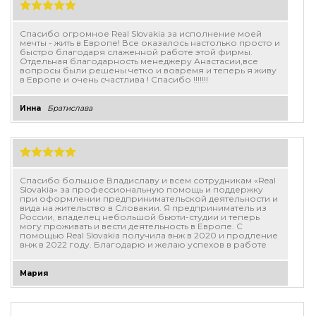
Спасибо огромное Real Slovakia за исполнение моей
мечты - жить в Европе! Все оказалось настолько просто и
быстро благодаря слаженной работе этой фирмы.
Отдельная благодарность менеджеру Анастасии,все
вопросы были решены четко и вовремя и теперь я живу
в Европе и очень счастлива ! Спасибо !!!!!!!
Инна
Братислава
Спасибо большое Владиславу и всем сотрудникам «Real
Slovakia» за профессиональную помощь и поддержку
при оформлении предпринимательской деятельности и
вида на жительство в Словакии. Я предприниматель из
России, владелец небольшой бьюти-студии и теперь
могу проживать и вести деятельность в Европе. С
помощью Real Slovakia получила внж в 2020 и продление
внж в 2022 году. Благодарю и желаю успехов в работе
Мария