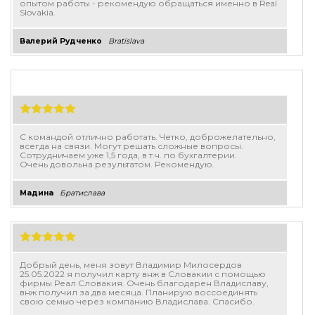
опытом работы - рекомендую обращаться именно в Real
Slovakia.
Валерий Рудченко
Bratislava
С командой отлично работать. Четко, доброжелательно,
всегда на связи. Могут решать сложные вопросы.
Сотрудничаем уже 1,5 года, в т.ч. по бухгалтерии.
Очень довольна результатом. Рекомендую.
Мадина
Братислава
Добрый день, меня зовут Владимир Милосердов
25.05.2022 я получил карту внж в Словакии с помощью
фирмы Реал Словакия. Очень благодарен Владиславу,
внж получил за два месяца. Планирую воссоединять
свою семью через компанию Владислава. Спасибо.