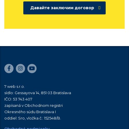
Давайте заключим договор
7 web s.r.o.
sídlo: Gessayova 14, 851 03 Bratislava
IČO: 53 743 407
zapísaná v Obchodnom registri
Okresného súdu Bratislava I
oddiel: Sro, vložka č.:
152548/B
.
Obchodné podmienky