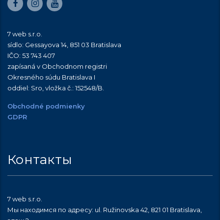
7 web s.r.o.
sídlo: Gessayova 14, 851 03 Bratislava
IČO: 53 743 407
zapísaná v Obchodnom registri
Okresného súdu Bratislava I
oddiel: Sro, vložka č.:
152548/B
.
Obchodné podmienky
GDPR
Контакты
7 web s.r.o.
Мы находимся по адресу: ul. Ružinovska 42, 821 01 Bratislava,